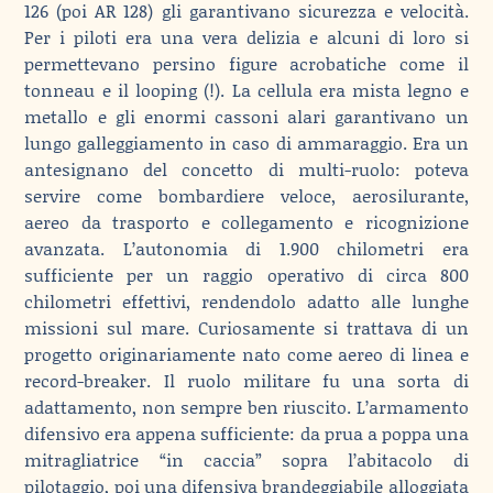
126 (poi AR 128) gli garantivano sicurezza e velocità.
Per i piloti era una vera delizia e alcuni di loro si
permettevano persino figure acrobatiche come il
tonneau e il looping (!). La cellula era mista legno e
metallo e gli enormi cassoni alari garantivano un
lungo galleggiamento in caso di ammaraggio. Era un
antesignano del concetto di multi-ruolo: poteva
servire come bombardiere veloce, aerosilurante,
aereo da trasporto e collegamento e ricognizione
avanzata. L’autonomia di 1.900 chilometri era
sufficiente per un raggio operativo di circa 800
chilometri effettivi, rendendolo adatto alle lunghe
missioni sul mare. Curiosamente si trattava di un
progetto originariamente nato come aereo di linea e
record-breaker. Il ruolo militare fu una sorta di
adattamento, non sempre ben riuscito. L’armamento
difensivo era appena sufficiente: da prua a poppa una
mitragliatrice “in caccia” sopra l’abitacolo di
pilotaggio, poi una difensiva brandeggiabile alloggiata