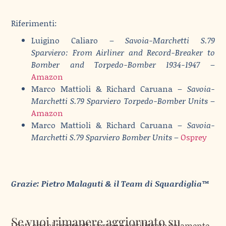
Riferimenti:
Luigino Caliaro –
Savoia-Marchetti S.79
Sparviero: From Airliner and Record-Breaker to
Bomber and Torpedo-Bomber 1934-1947
–
Amazon
Marco Mattioli & Richard Caruana –
Savoia-
Marchetti S.79 Sparviero Torpedo-Bomber Units
–
Amazon
Marco Mattioli & Richard Caruana –
Savoia-
Marchetti S.79 Sparviero Bomber Units
–
Osprey
Grazie: Pietro Malaguti & il Team di Squardiglia™
Se vuoi rimanere aggiornato su
I dati che ci trasmetti verranno utilizzato solamente