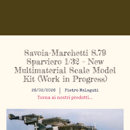
Savoia-Marchetti S.79
Sparviero 1/32 – New
Multimaterial Scale Model
Kit (Work in Progress)
26/02/2026
Pietro Malaguti
Torna ai nostri prodotti…