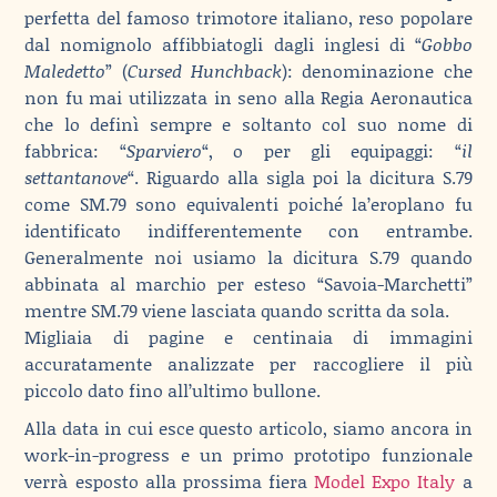
perfetta del famoso trimotore italiano, reso popolare
dal nomignolo affibbiatogli dagli inglesi di “
Gobbo
Maledetto
” (
Cursed Hunchback
): denominazione che
non fu mai utilizzata in seno alla Regia Aeronautica
che lo definì sempre e soltanto col suo nome di
fabbrica: “
Sparviero
“, o per gli equipaggi: “
il
settantanove
“. Riguardo alla sigla poi la dicitura S.79
come SM.79 sono equivalenti poiché la’eroplano fu
identificato indifferentemente con entrambe.
Generalmente noi usiamo la dicitura S.79 quando
abbinata al marchio per esteso “Savoia-Marchetti”
mentre SM.79 viene lasciata quando scritta da sola.
Migliaia di pagine e centinaia di immagini
accuratamente analizzate per raccogliere il più
piccolo dato fino all’ultimo bullone.
Alla data in cui esce questo articolo, siamo ancora in
work-in-progress e un primo prototipo funzionale
verrà esposto alla prossima fiera
Model Expo Italy
a