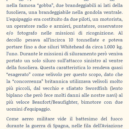
nella famosa “gobba”, due brandeggiabili ai lati della
fusoliera, una brandeggiabile nella gondola ventrale.
L’equipaggio era costituito da due piloti, un motorista,
un operatore radio e armieri, puntatore, osservatore
e/o fotografo nelle missioni di ricognizione. Al
decollo pesava all’incirca 10 tonnellate e poteva
portare fino a due siluri Whitehead da circa 1.000 kg.
l’uno. Durante le missioni di siluramento però veniva
portato un solo siluro sull’attacco sinistro al ventre
della fusoliera. Questa caratteristica lo rendeva quasi
“esagerato” come velivolo per questo scopo, dato che
la “concorrenza” britannica utilizzava velivoli molto
più piccoli, dal vecchio e sfiatato Swordfish (lento
biplano che però fece molti danni alle nostre navi) al
più veloce Beaufort/Beaufighter, bimotore con due
uomini d’equipaggio.
Come aereo militare vide il battesimo del fuoco
durante la guerra di Spagna, nelle fila dell’Aviazione