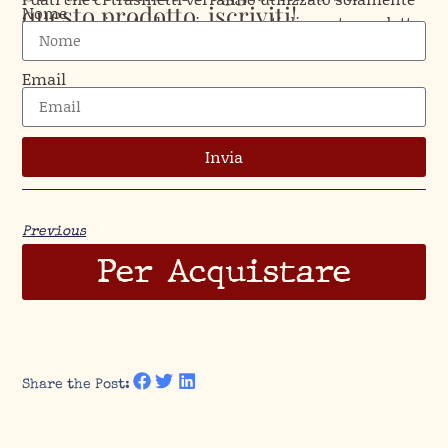
questo prodotto, iscriviti!
Nome
per comunicarti gli aggiornamenti di questo prodotto.
Email
Invia
Previous
Per Acquistare
Share the Post: